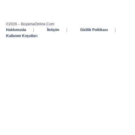
©2026 – BoyamaOnline.Com
Hakkımızda
|
İletişim
|
Gizlilik Politikası
|
Kullanım Koşulları