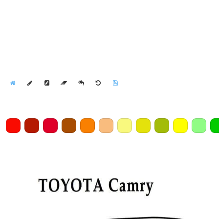
Home
Draw
Pencil
Eraser
Undo
Clear
Save