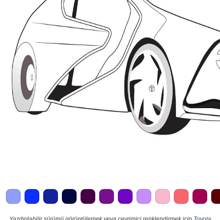
Yazdırılabilir sürümü görüntülemek veya çevrimiçi renklendirmek için
Toyota