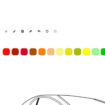
Home
Draw
Pencil
Eraser
Undo
Clear
Save