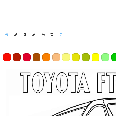
Home
Draw
Pencil
Eraser
Undo
Clear
Save