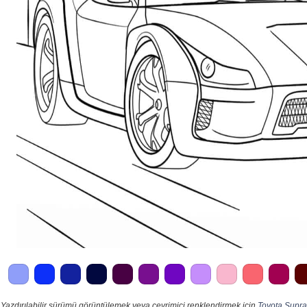
Yazdırılabilir sürümü görüntülemek veya çevrimiçi renklendirmek için
Toyota Supra