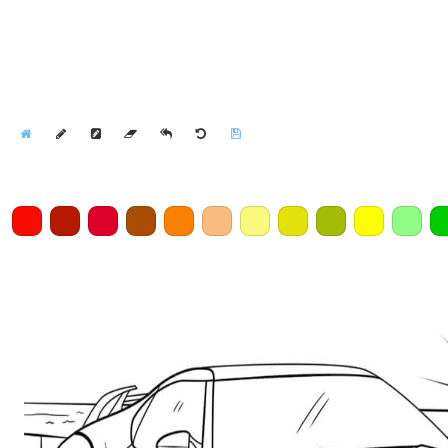
Home
Draw
Pencil
Eraser
Undo
Clear
Save