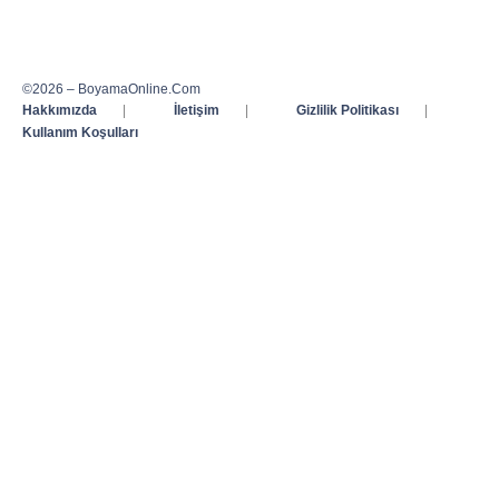
©2026 – BoyamaOnline.Com
Hakkımızda
|
İletişim
|
Gizlilik Politikası
|
Kullanım Koşulları