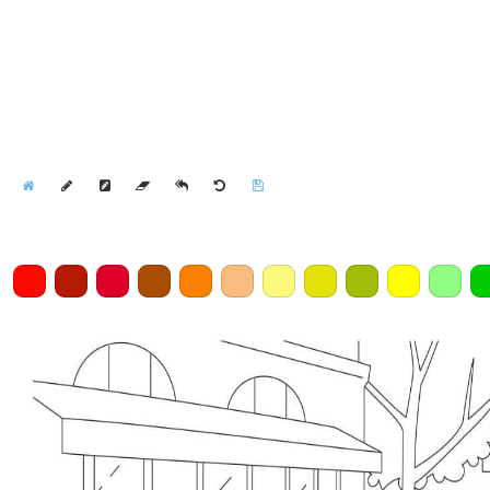
Home
Draw
Pencil
Eraser
Undo
Clear
Save