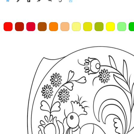
Home
Draw
Pencil
Eraser
Undo
Clear
Save