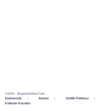
©2026 – BoyamaOnline.Com
Hakkımızda
|
İletişim
|
Gizlilik Politikası
|
Kullanım Koşulları