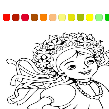
Home
Draw
Pencil
Eraser
Undo
Clear
Save