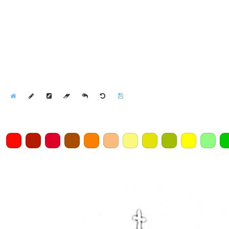
Home
Draw
Pencil
Eraser
Undo
Clear
Save