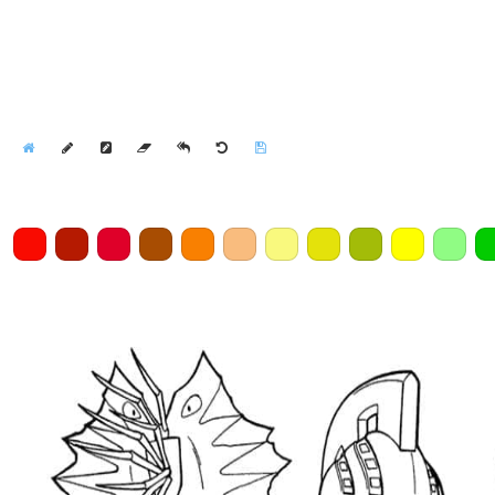
Home
Draw
Pencil
Eraser
Undo
Clear
Save