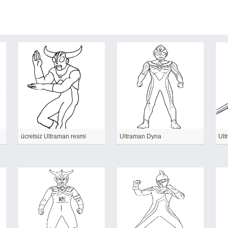
ücretsiz Ultraman resmi
Ultraman Dyna
Ult