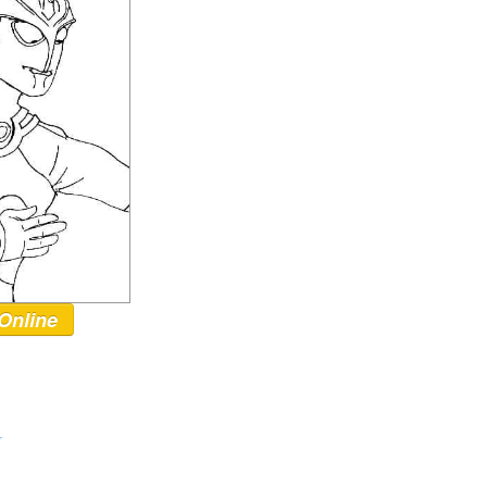
Online
r