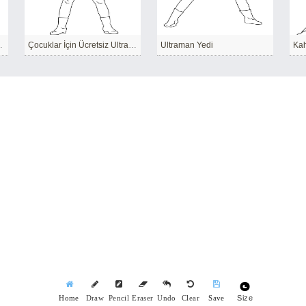
iz Ultraman
Çocuklar İçin Ücretsiz Ultraman
Ultraman Yedi
Ka
Size
Home
Draw
Pencil
Eraser
Undo
Clear
Save