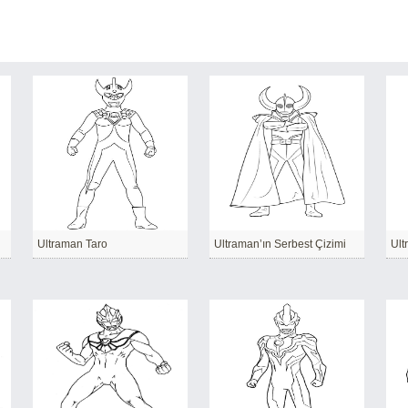
Ultraman Taro
Ultraman’ın Serbest Çizimi
Ult