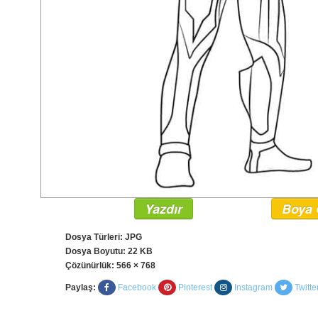
Yazdır
Boya 
Dosya Türleri: JPG
Dosya Boyutu: 22 KB
Çözünürlük:
566 × 768
Paylaş:
Facebook
Pinterest
Instagram
Twitte