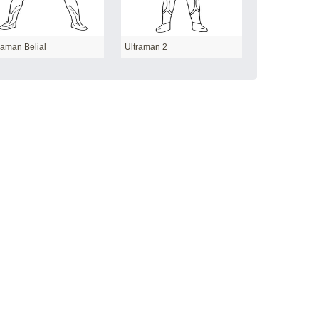
raman Belial
Ultraman 2