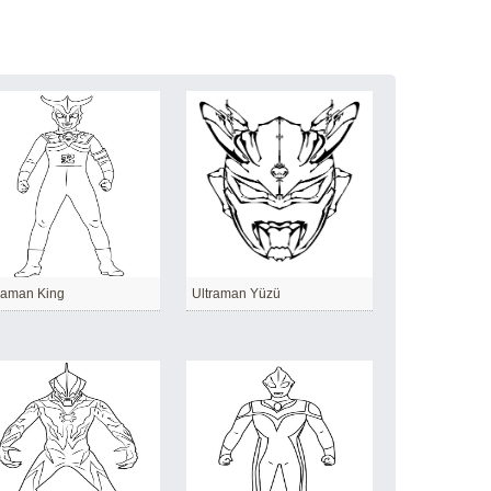
raman King
Ultraman Yüzü