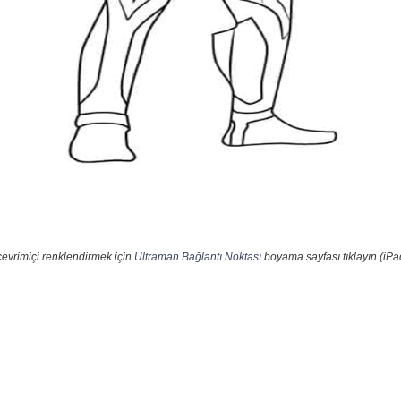
çevrimiçi renklendirmek için
Ultraman Bağlantı Noktası
boyama sayfası tıklayın (iPa