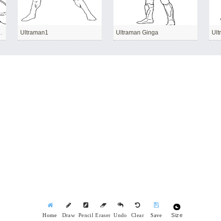
İçin Yazdırılabilir
Ultraman1
Ultraman Ginga
Ult
Size
Home
Draw
Pencil
Eraser
Undo
Clear
Save