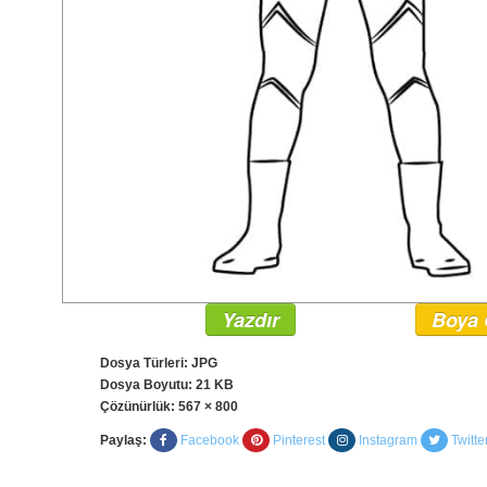
Yazdır
Boya 
Dosya Türleri: JPG
Dosya Boyutu: 21 KB
Çözünürlük:
567 × 800
Paylaş:
Facebook
Pinterest
Instagram
Twitte