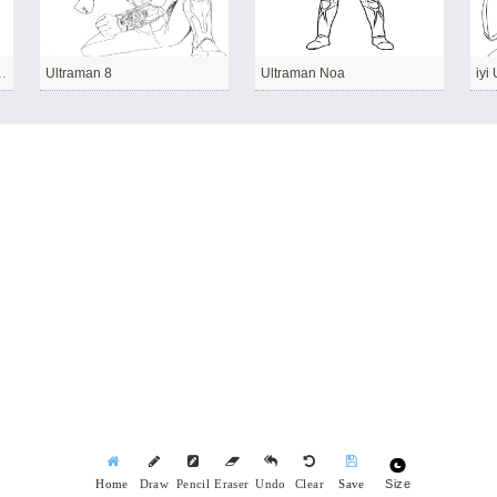
z Yazdırılabilir
Ultraman 8
Ultraman Noa
iyi
Size
Home
Draw
Pencil
Eraser
Undo
Clear
Save