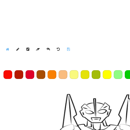
Home
Draw
Pencil
Eraser
Undo
Clear
Save