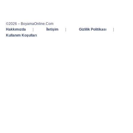
©2026 – BoyamaOnline.Com
Hakkımızda
|
İletişim
|
Gizlilik Politikası
|
Kullanım Koşulları