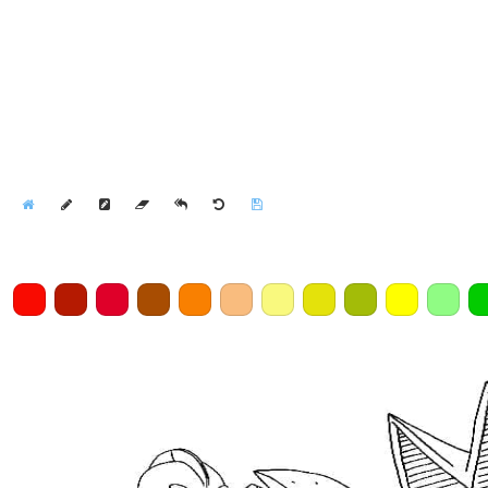
Home
Draw
Pencil
Eraser
Undo
Clear
Save