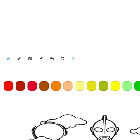
Home
Draw
Pencil
Eraser
Undo
Clear
Save