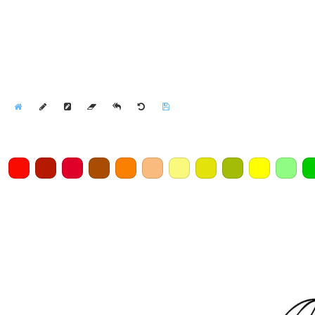
Home
Draw
Pencil
Eraser
Undo
Clear
Save