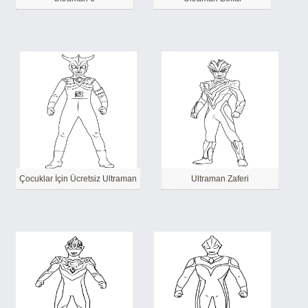
Çocuklar İçin Ücretsiz Ultraman
Ultraman Zaferi