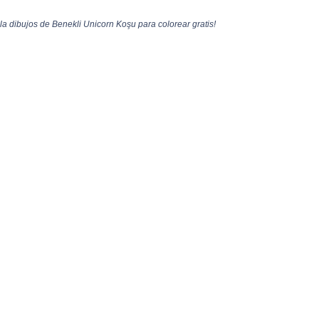
a dibujos de Benekli Unicorn Koşu para colorear gratis!