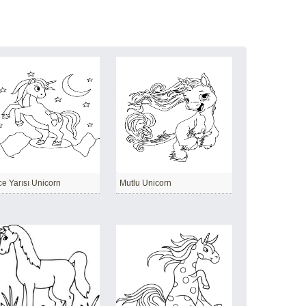
e Yarısı Unicorn
Mutlu Unicorn