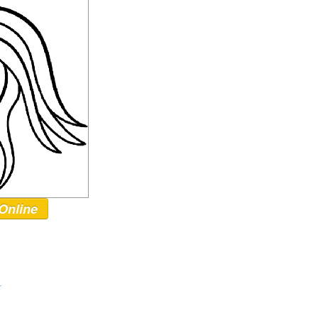
Online
r