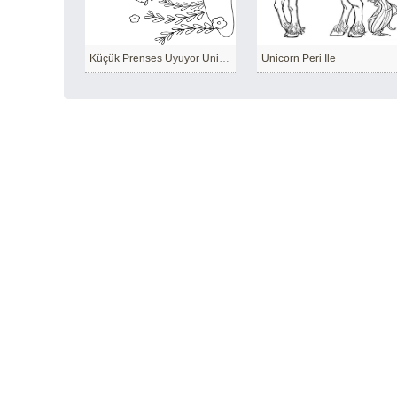
Küçük Prenses Uyuyor Unicorn
Unicorn Peri Ile