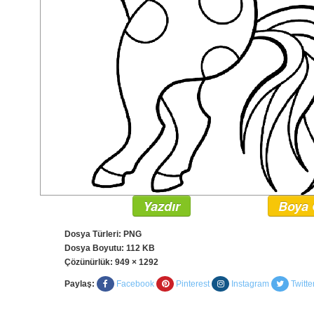
Yazdır
Boya 
Dosya Türleri: PNG
Dosya Boyutu: 112 KB
Çözünürlük:
949 × 1292
Paylaş:
Facebook
Pinterest
Instagram
Twitte