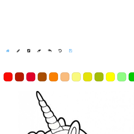
Home
Draw
Pencil
Eraser
Undo
Clear
Save