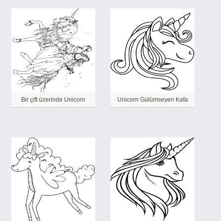
Bir çift üzerinde Unicorn
Unicorn Gülümseyen Kafa