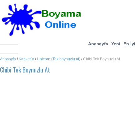
Anasayfa
Yeni
En İyi
Anasayfa
/
Karikatür
/
Unicorn (Tek boynuzlu at)
/
Chibi Tek Boynuzlu At
Chibi Tek Boynuzlu At