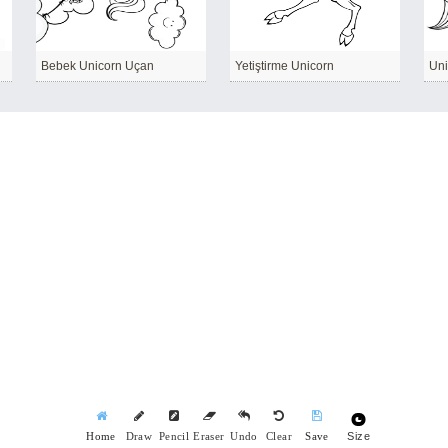
Bebek Unicorn Uçan
Yetiştirme Unicorn
Uni
Size
Home
Draw
Pencil
Eraser
Undo
Clear
Save