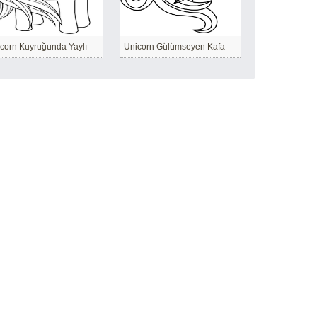
corn Kuyruğunda Yaylı
Unicorn Gülümseyen Kafa