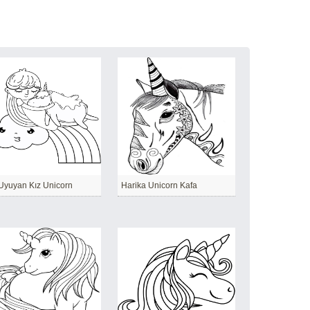
 Uyuyan Kız Unicorn
Harika Unicorn Kafa