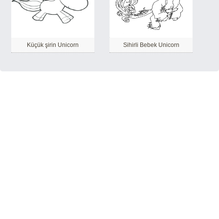
Küçük şirin Unicorn
Sihirli Bebek Unicorn