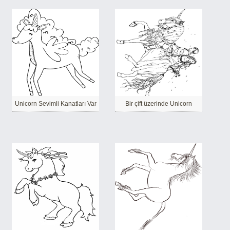
Unicorn Sevimli Kanatları Var
Bir çift üzerinde Unicorn