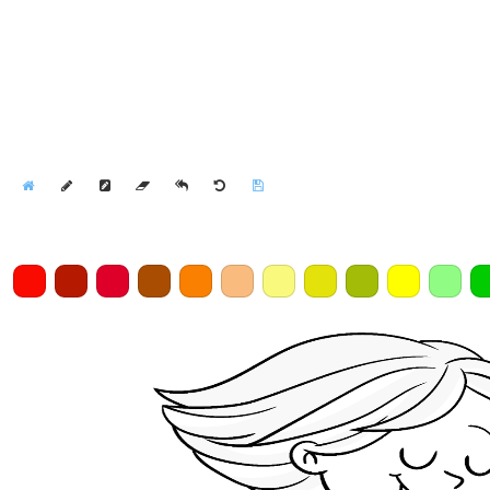
Home
Draw
Pencil
Eraser
Undo
Clear
Save