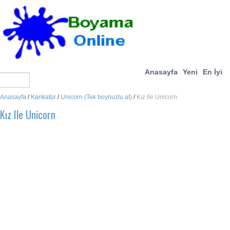
Anasayfa
Yeni
En İyi
Anasayfa
/
Karikatür
/
Unicorn (Tek boynuzlu at)
/
Kız Ile Unicorn
Kız Ile Unicorn