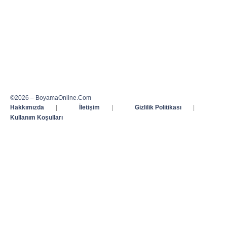
©2026 – BoyamaOnline.Com
Hakkımızda
|
İletişim
|
Gizlilik Politikası
|
Kullanım Koşulları