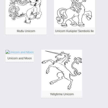
Mutlu Unicorn
Unicorn Kulüpler Sembolü Ile
Unicorn and Moon
Yetiştirme Unicorn