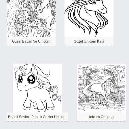
Güzel Bayan Ve Unicorn
Güzel Unicorn Kafa
Bebek Sevimli Parıltılı Gözler Unicorn
Unicorn Ormanda