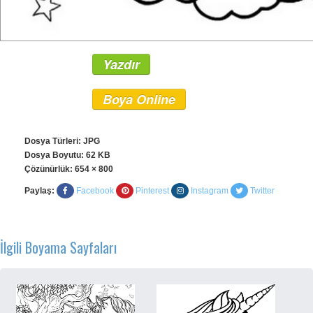
Yazdır
Boya Online
Dosya Türleri: JPG
Dosya Boyutu: 62 KB
Çözünürlük:
654 × 800
Paylaş:
Facebook
Pinterest
Instagram
Twitter
İlgili Boyama Sayfaları