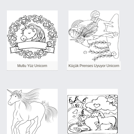
Mutlu Yüz Unicorn
Küçük Prenses Uyuyor Unicorn