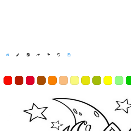
Home
Draw
Pencil
Eraser
Undo
Clear
Save