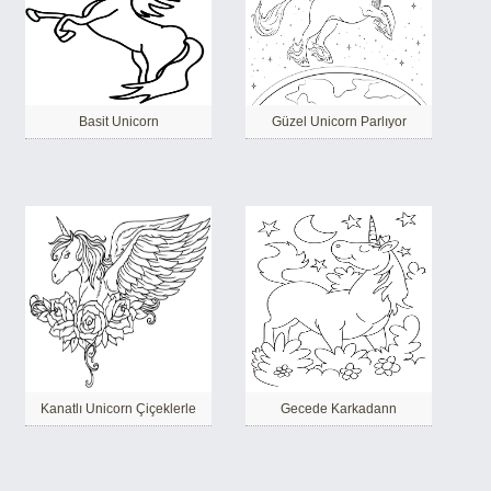
Basit Unicorn
Güzel Unicorn Parlıyor
Kanatlı Unicorn Çiçeklerle
Gecede Karkadann