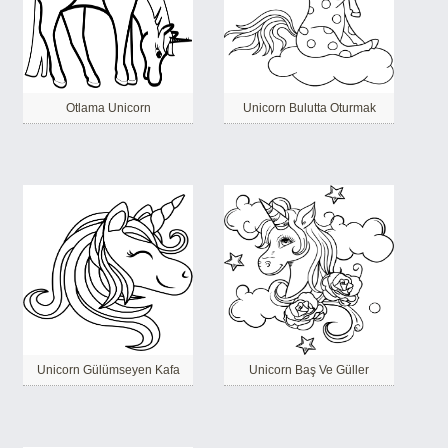
Otlama Unicorn
Unicorn Bulutta Oturmak
Unicorn Gülümseyen Kafa
Unicorn Baş Ve Güller