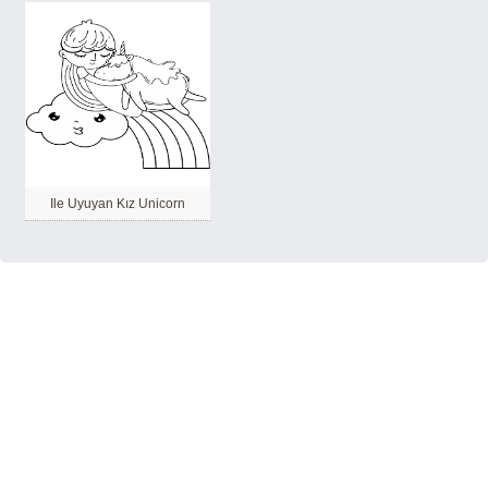
Ile Uyuyan Kız Unicorn