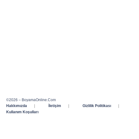
©2026 – BoyamaOnline.Com
Hakkımızda
|
İletişim
|
Gizlilik Politikası
|
Kullanım Koşulları