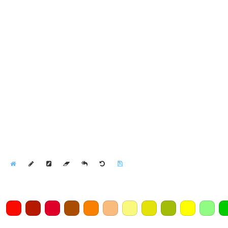
Home
Draw
Pencil
Eraser
Undo
Clear
Save