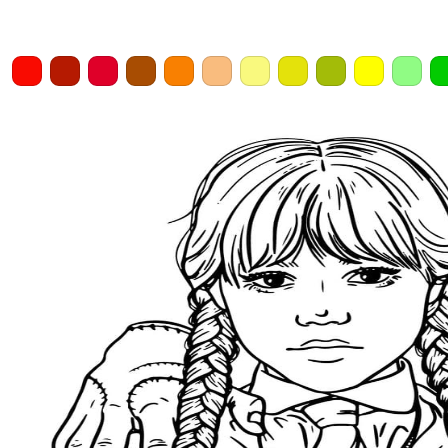
Home
Draw
Pencil
Eraser
Undo
Clear
Save