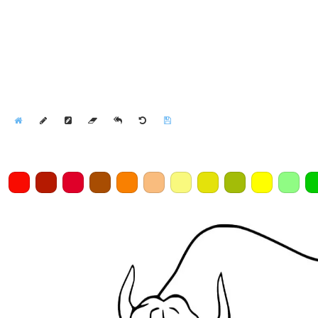
Home
Draw
Pencil
Eraser
Undo
Clear
Save