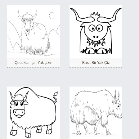
Çocuklar için Yak çizin
Basit Bir Yak Çiz