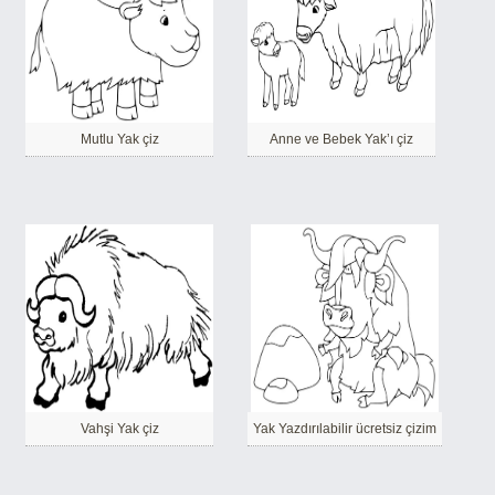
Mutlu Yak çiz
Anne ve Bebek Yak’ı çiz
Vahşi Yak çiz
Yak Yazdırılabilir ücretsiz çizim