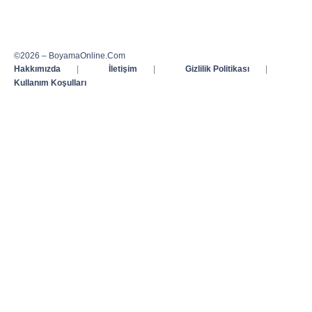
©2026 – BoyamaOnline.Com
Hakkımızda
|
İletişim
|
Gizlilik Politikası
|
Kullanım Koşulları