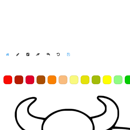
Home
Draw
Pencil
Eraser
Undo
Clear
Save