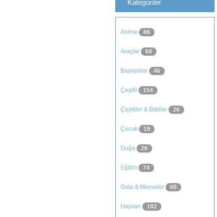
Kategoriler
Anime
86
Araçlar
68
Bayramlar
46
Çeşitli
154
Çiçekler & Bitkiler
26
Çocuk
19
Doğa
26
Eğitim
74
Gıda & Meyveler
60
Hayvan
182