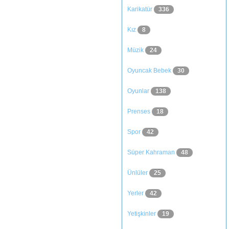
Karikatür
336
Kız
8
Müzik
24
Oyuncak Bebek
30
Oyunlar
138
Prenses
18
Spor
42
Süper Kahraman
48
Ünlüler
25
Yerler
42
Yetişkinler
19