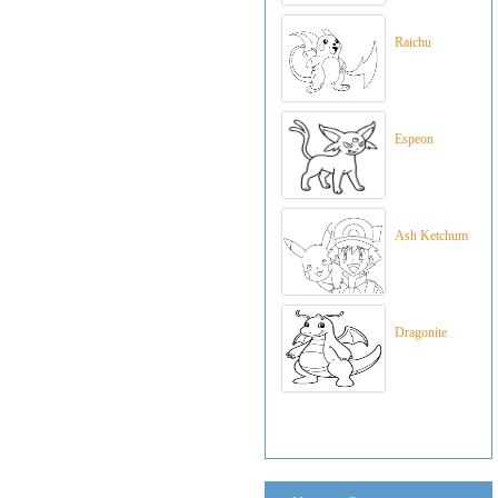
Raichu
Espeon
Ash Ketchum
Dragonite