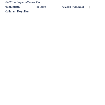
©2026 – BoyamaOnline.Com
Hakkımızda
|
İletişim
|
Gizlilik Politikası
|
Kullanım Koşulları