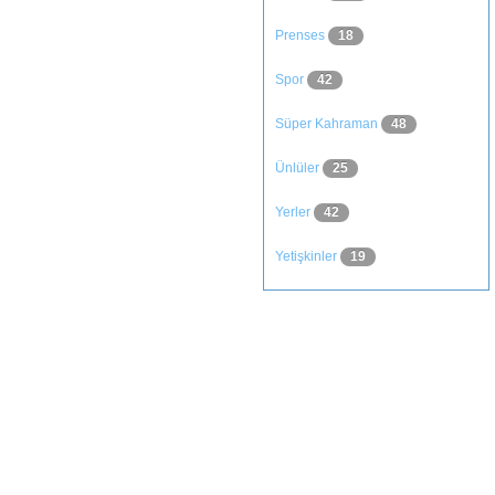
Prenses
18
Spor
42
Süper Kahraman
48
Ünlüler
25
Yerler
42
Yetişkinler
19