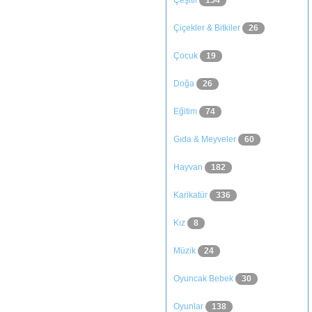
Çeşitli
154
Çiçekler & Bitkiler
26
Çocuk
19
Doğa
26
Eğitim
74
Gıda & Meyveler
60
Hayvan
182
Karikatür
336
Kız
8
Müzik
24
Oyuncak Bebek
30
Oyunlar
138