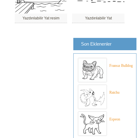
Yazdırılabilir Yat resim
Yazdırılabilir Yat
Son Eklenenler
Fransız Bulldog
Raichu
Espeon