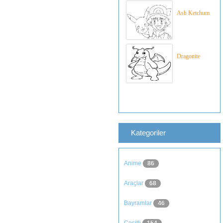
Ash Ketchum
Dragonite
Kategoriler
Anime
86
Araçlar
68
Bayramlar
46