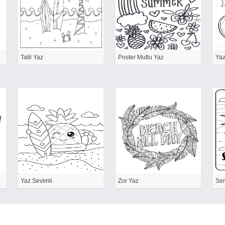
Tatil Yaz
Poster Mutlu Yaz
Yaz
Yaz Sevimli
Zor Yaz
Ser