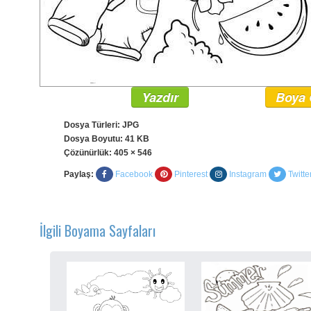
Yazdır
Boya 
Dosya Türleri: JPG
Dosya Boyutu: 41 KB
Çözünürlük:
405 × 546
Paylaş:
Facebook
Pinterest
Instagram
Twitte
İlgili Boyama Sayfaları