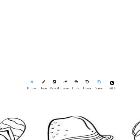
Size
Home
Draw
Pencil
Eraser
Undo
Clear
Save