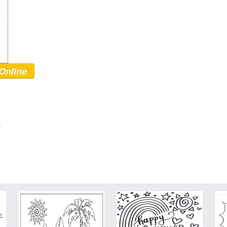
Online
r