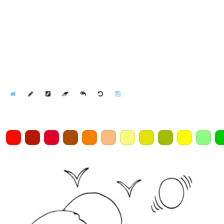
Home
Draw
Pencil
Eraser
Undo
Clear
Save