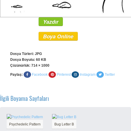
Yazdır
Boya Online
Dosya Türleri: JPG
Dosya Boyutu: 60 KB
Çözünürlük:
714 × 1000
Paylaş:
Facebook
Pinterest
Instagram
Twitter
İlgili Boyama Sayfaları
Psychedelic Pattern
Bug Letter B