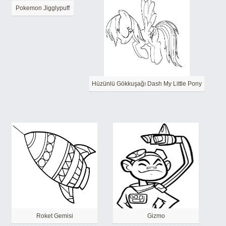
Pokemon Jigglypuff
Hüzünlü Gökkuşağı Dash My Little Pony
Roket Gemisi
Gizmo