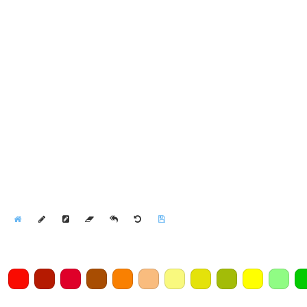
Home
Draw
Pencil
Eraser
Undo
Clear
Save