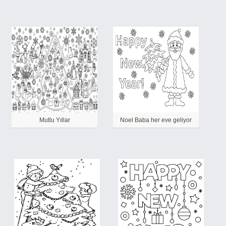
Mutlu Yıllar
Noel Baba her eve geliyor