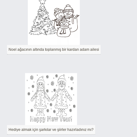
Noel ağacının altında toplanmış bir kardan adam ailesi
Hediye almak için şarkılar ve şiirler hazırladınız mı?