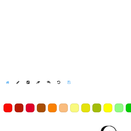
Home
Draw
Pencil
Eraser
Undo
Clear
Save