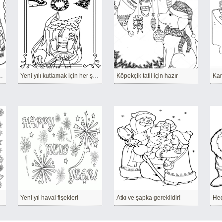
ında Noel ağacı
Yeni yılı kutlamak için her şey hazır!
Köpekçik tatil için hazır
Yeni yıl havai fişekleri
Atkı ve şapka gereklidir!
Hed