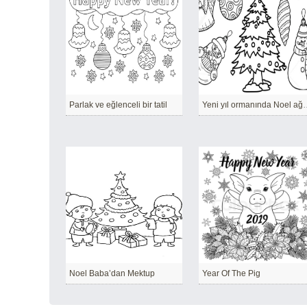
Parlak ve eğlenceli bir tatil
Yeni yıl orman
Noel Baba’dan Mektup
Year Of The Pig