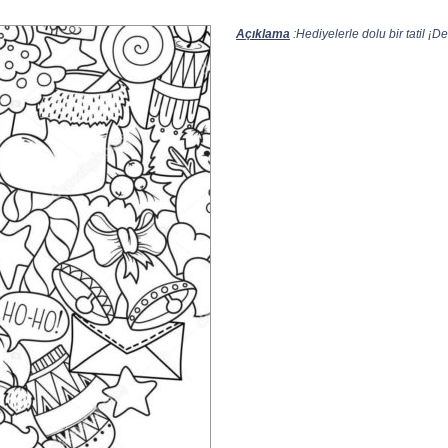
Açıklama
:Hediyelerle dolu bir tatil ¡D