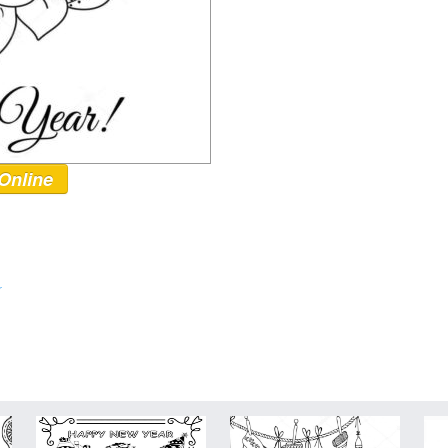
Online
r