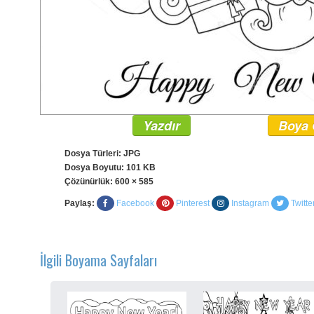
Yazdır
Boya 
Dosya Türleri: JPG
Dosya Boyutu: 101 KB
Çözünürlük:
600 × 585
Paylaş:
Facebook
Pinterest
Instagram
Twitte
İlgili Boyama Sayfaları