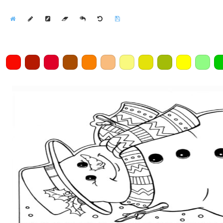
Home
Draw
Pencil
Eraser
Undo
Clear
Save