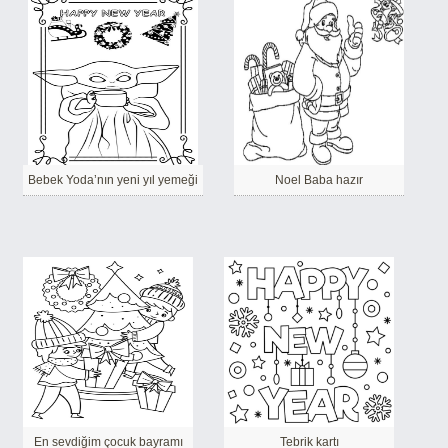
Bebek Yoda’nın yeni yıl yemeği
Noel Baba hazır
En sevdiğim çocuk bayramı
Tebrik kartı