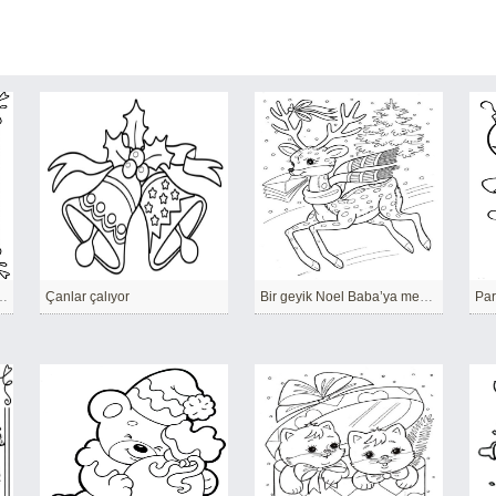
arnaval gecesi yaklaşıyor!
Çanlar çalıyor
Bir geyik Noel Baba’ya mektup taşıyor
Par