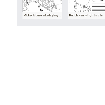
Mickey Mouse arkadaşlarıyla kızakla kayıyor
Rubble yeni yıl için bir dilek 