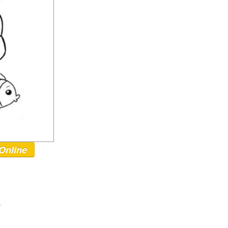
Online
r