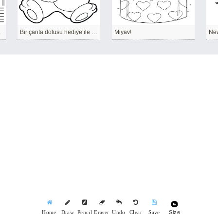
tutuyor
Bir çanta dolusu hediye ile ayı
Miyav!
New
Size
Home
Draw
Pencil
Eraser
Undo
Clear
Save