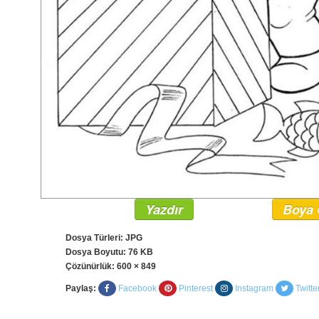
Yazdır
Boya 
Dosya Türleri: JPG
Dosya Boyutu: 76 KB
Çözünürlük:
600 × 849
Paylaş:
Facebook
Pinterest
Instagram
Twitte