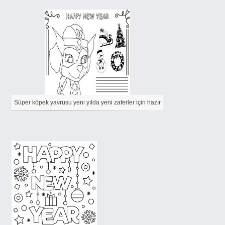
Süper köpek yavrusu yeni yılda yeni zaferler için hazır