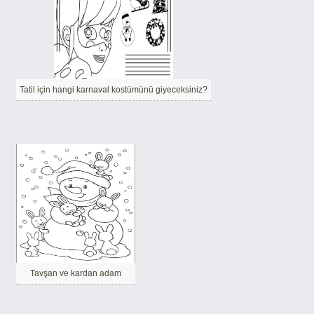
Tatil için hangi karnaval kostümünü giyeceksiniz?
Tavşan ve kardan adam