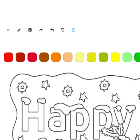
Home
Draw
Pencil
Eraser
Undo
Clear
Save