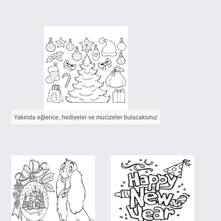
Yakında eğlence, hediyeler ve mucizeler bulacaksınız