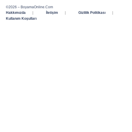
©2026 – BoyamaOnline.Com
Hakkımızda
|
İletişim
|
Gizlilik Politikası
|
Kullanım Koşulları