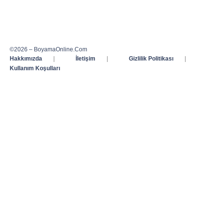
©2026 – BoyamaOnline.Com
Hakkımızda
|
İletişim
|
Gizlilik Politikası
|
Kullanım Koşulları