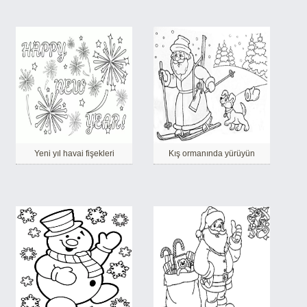
Yeni yıl havai fişekleri
Kış ormanında yürüyün