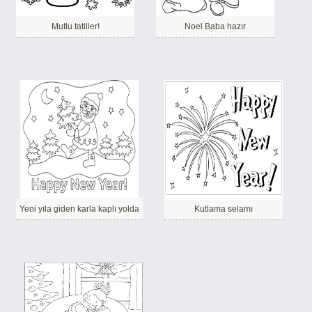
Mutlu tatiller!
Noel Baba hazır
Yeni yıla giden karla kaplı yolda
Kutlama selamı