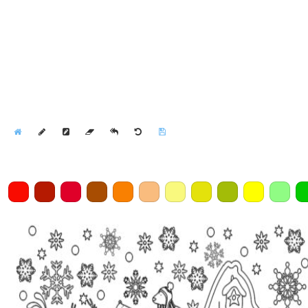
Home
Draw
Pencil
Eraser
Undo
Clear
Save