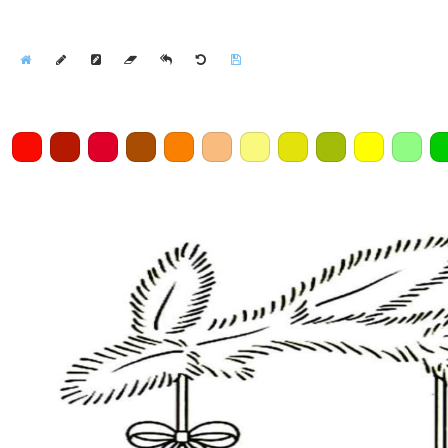
Home
Draw
Pencil
Eraser
Undo
Clear
Save