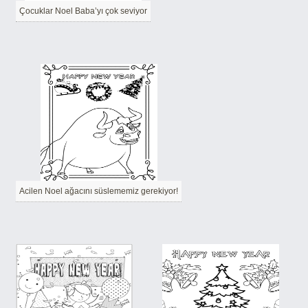
Çocuklar Noel Baba’yı çok seviyor
Acilen Noel ağacını süslememiz gerekiyor!