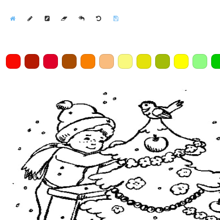
Home
Draw
Pencil
Eraser
Undo
Clear
Save