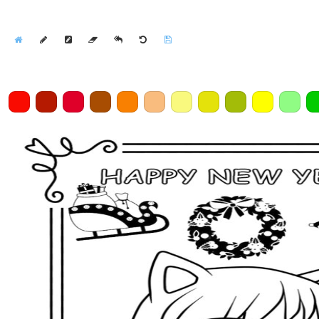
Home
Draw
Pencil
Eraser
Undo
Clear
Save