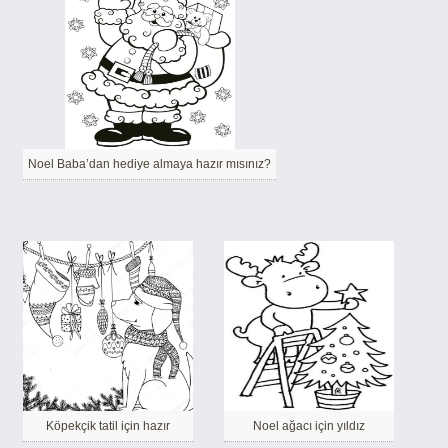
Noel Baba’dan hediye almaya hazır mısınız?
Köpekçik tatil için hazır
Noel ağacı için yıldız