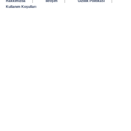
Hakkımızda
|
İletişim
|
Gizlilik Politikası
|
Kullanım Koşulları