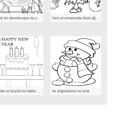
Ciddi bir stormtrooper da yeni yılı bekliyor
Yeni yıl ormanında Noel ağacı
Parlak ve büyülü bir tatilin şerefine pasta
Ve düğmelerim ne renk