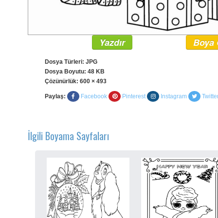
Yazdır
Boya 
Dosya Türleri: JPG
Dosya Boyutu: 48 KB
Çözünürlük:
600 × 493
Paylaş:
Facebook
Pinterest
Instagram
Twitte
İlgili Boyama Sayfaları