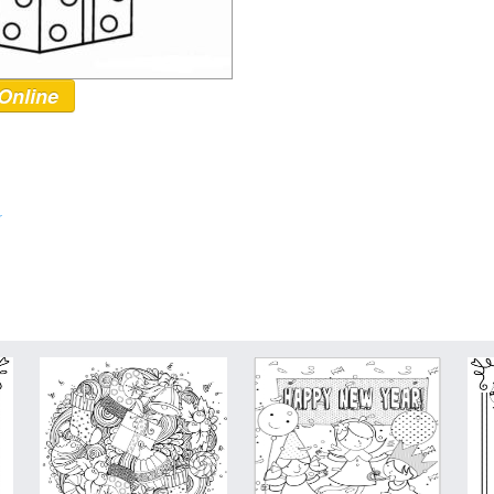
Online
r