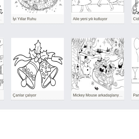
el bir kıyafet hazır
İyi Yıllar Ruhu
Aile yeni yılı kutluyor
Çanlar çalıyor
Mickey Mouse arkadaşlarıyla kızakla kayıyor