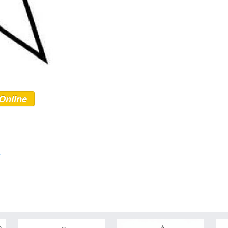
Online
r