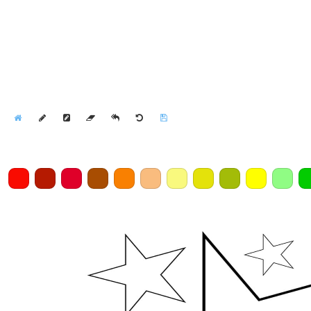
Home
Draw
Pencil
Eraser
Undo
Clear
Save