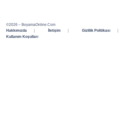
©2026 – BoyamaOnline.Com
Hakkımızda
|
İletişim
|
Gizlilik Politikası
|
Kullanım Koşulları