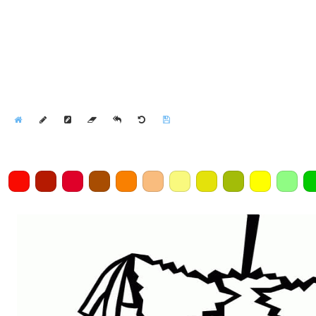
Home
Draw
Pencil
Eraser
Undo
Clear
Save