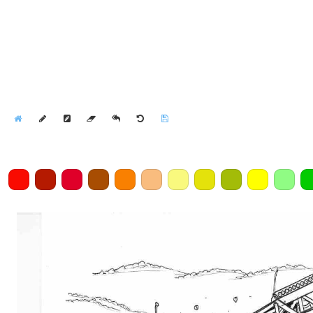
Home
Draw
Pencil
Eraser
Undo
Clear
Save