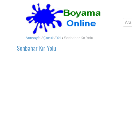
Anasayfa
/
Çocuk
/
Yol
/
Sonbahar Kır Yolu
Sonbahar Kır Yolu