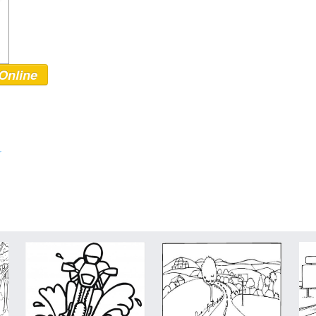
Online
r