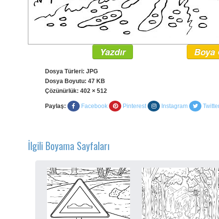
Yazdır
Boya 
Dosya Türleri: JPG
Dosya Boyutu: 47 KB
Çözünürlük:
402 × 512
Paylaş:
Facebook
Pinterest
Instagram
Twitte
İlgili Boyama Sayfaları