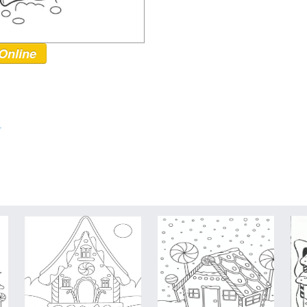
Online
r