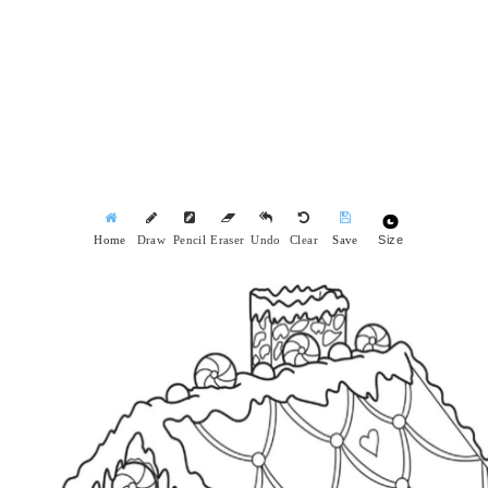
Size
Home
Draw
Pencil
Eraser
Undo
Clear
Save