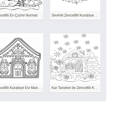
cefilli Ev Çizimi Normal
Sevimli Zencefilli Kurabiye Evi ücretsiz
Zencefilli Kurabiye Evi Mandala
Kar Taneleri ile Zencefilli Kurabiye Evi