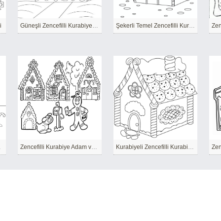
i
Güneşli Zencefilli Kurabiye Evi
Şekerli Temel Zencefilli Kurabiye Evi
Zen
retsiz
Zencefilli Kurabiye Adam ve Zencefilli Kurabiye Köpek ve Zencefilli Kurabiye Evleri
Kurabiyeli Zencefilli Kurabiye Evi