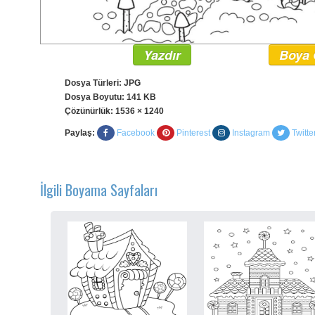
Yazdır
Boya 
Dosya Türleri: JPG
Dosya Boyutu: 141 KB
Çözünürlük:
1536 × 1240
Paylaş:
Facebook
Pinterest
Instagram
Twitte
İlgili Boyama Sayfaları