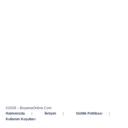
©2026 – BoyamaOnline.Com
Hakkımızda
|
İletişim
|
Gizlilik Politikası
|
Kullanım Koşulları