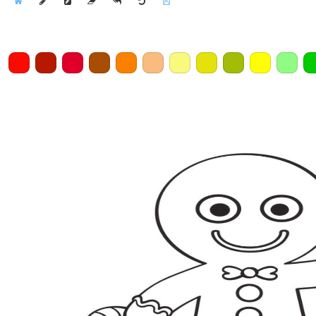
Home
Draw
Pencil
Eraser
Undo
Clear
Save